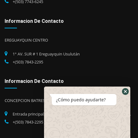
+(503) 7743-6245
Informacion De Contacto
EREGUAYQUIN CENTRO
1° AV. SUR # 1 Ereguayquin Usulután
+(503) 7843-2295
Informacion De Contacto
¿Cómo puedo ayudarte?
CONCEPCION BATRES
Entrada principal, Barrio Candelaria, Concepción Batres, Usuluán.
+(503) 7843-2295