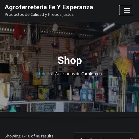
Skip
Agroferreteria Fe Y Esperanza
to
Productos de Calidad y Precios Justos
content
Shop
Home
Accesorios de Carpinteria
Showing 1–16 of 46 results