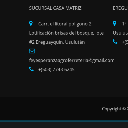
SUCURSAL CASA MATRIZ
EREGU
Carr. el litoral poligono 2.
1°
Lotificación brisas del bosque, lote
Usulut
#2 Ereguayquin, Usulután
+(
feyesperanzaagroferreteria@gmail.com
+(503) 7743-6245
Copyright ©