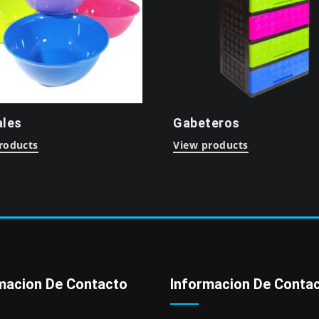
les
Gabeteros
roducts
View products
macion De Contacto
Informacion De Conta