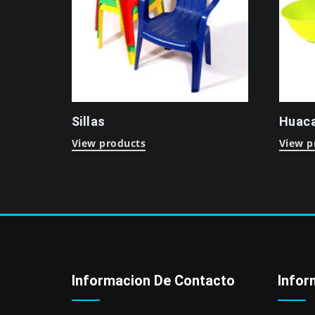
Sillas
Huaca
View products
View p
Informacion De Contacto
Infor