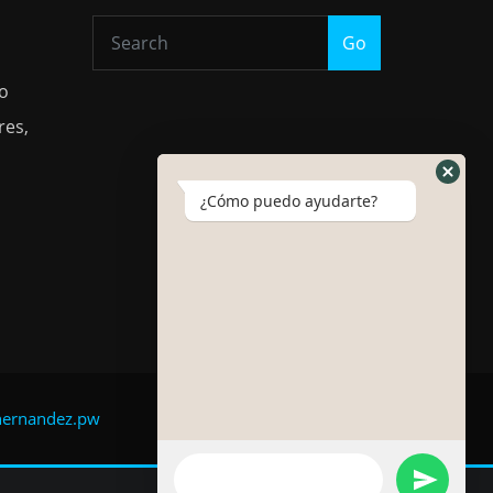
Go
io
res,
¿Cómo puedo ayudarte?
hernandez.pw