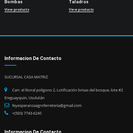
Bombas
Taladros
View products
View products
Informacion De Contacto
SUCURSAL CASA MATRIZ
Carr. el litoral poligono 2. Lotificación brisas del bosque, lote #2
Ereguayquin, Usulután
feyesperanzaagroferreteria@gmail.com
+(503) 7743-6245
Informacion De Contacto