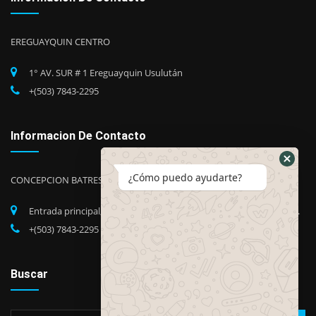
EREGUAYQUIN CENTRO
1° AV. SUR # 1 Ereguayquin Usulután
+(503) 7843-2295
Informacion De Contacto
¿Cómo puedo ayudarte?
CONCEPCION BATRES
Entrada principal, Barrio Candelaria, Concepción Batres, Usuluán.
+(503) 7843-2295
Buscar