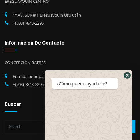
EREGUAYQUIN CENTRO
1° AV. SUR # 1 Ereguayquin Usulután
+(503) 7843-2295
Informacion De Contacto
CONCEPCION BATRES
Entrada principal, Barrio Candelaria, Concepción Batres, Usuluán.
¿Cómo puedo ayudarte?
+(503) 7843-2295
Buscar
Go